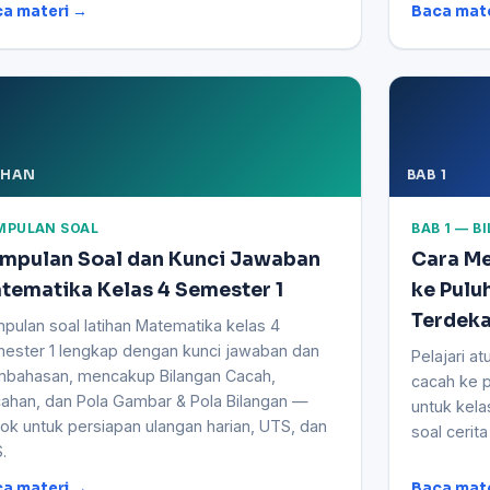
a materi →
Baca mat
IHAN
BAB 1
MPULAN SOAL
BAB 1 — 
mpulan Soal dan Kunci Jawaban
Cara M
tematika Kelas 4 Semester 1
ke Pulu
Terdek
pulan soal latihan Matematika kelas 4
ester 1 lengkap dengan kunci jawaban dan
Pelajari a
bahasan, mencakup Bilangan Cacah,
cacah ke p
ahan, dan Pola Gambar & Pola Bilangan —
untuk kela
ok untuk persiapan ulangan harian, UTS, dan
soal cerita
.
a materi →
Baca mat