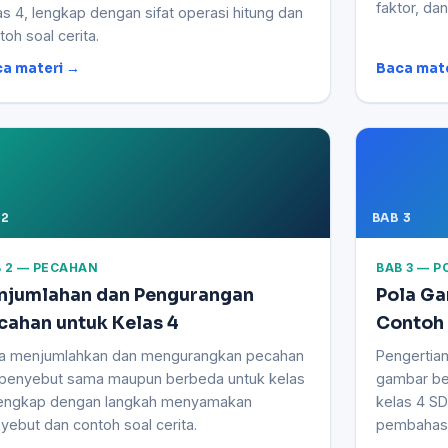
faktor, dan
as 4, lengkap dengan sifat operasi hitung dan
toh soal cerita.
a materi →
Baca mat
 2
BAB 3
 2 — PECAHAN
BAB 3 — 
njumlahan dan Pengurangan
Pola Ga
cahan untuk Kelas 4
Contoh
a menjumlahkan dan mengurangkan pecahan
Pengertia
penyebut sama maupun berbeda untuk kelas
gambar be
lengkap dengan langkah menyamakan
kelas 4 SD
yebut dan contoh soal cerita.
pembahas