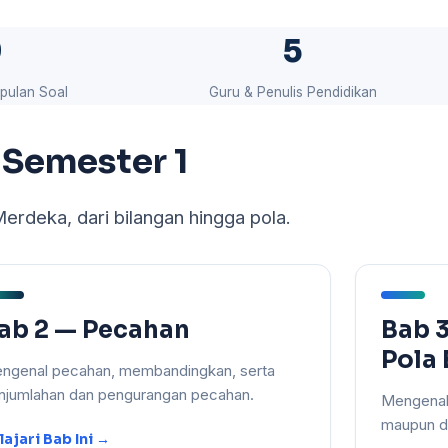
9
5
pulan Soal
Guru & Penulis Pendidikan
 Semester 1
erdeka, dari bilangan hingga pola.
ab 2 — Pecahan
Bab 
Pola
ngenal pecahan, membandingkan, serta
njumlahan dan pengurangan pecahan.
Mengenali
maupun de
lajari Bab Ini →