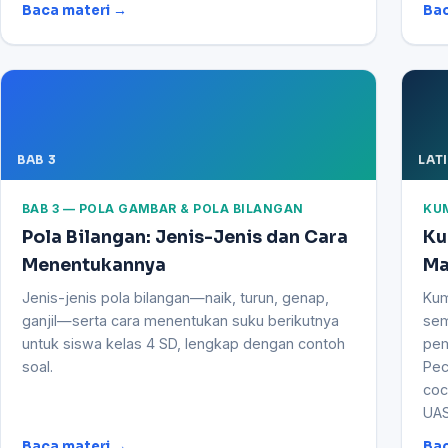
Baca materi →
Bac
BAB 3
LAT
BAB 3 — POLA GAMBAR & POLA BILANGAN
KU
Pola Bilangan: Jenis-Jenis dan Cara
Ku
Menentukannya
Ma
Jenis-jenis pola bilangan—naik, turun, genap,
Kum
ganjil—serta cara menentukan suku berikutnya
sem
untuk siswa kelas 4 SD, lengkap dengan contoh
pem
soal.
Pec
coc
UAS
Baca materi →
Bac