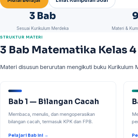
Mulai Belajar
Lihat Kumpulan Soal
3 Bab
Sesuai Kurikulum Merdeka
Materi & Kum
STRUKTUR MATERI
3 Bab Matematika Kelas 4
Materi disusun berurutan mengikuti buku Kurikulum M
Bab 1 — Bilangan Cacah
B
Membaca, menulis, dan mengoperasikan
Me
bilangan cacah, termasuk KPK dan FPB.
pe
Pelajari Bab Ini →
Pe