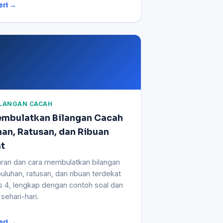
eri →
BILANGAN CACAH
embulatkan Bilangan Cacah
han, Ratusan, dan Ribuan
at
turan dan cara membulatkan bilangan
uluhan, ratusan, dan ribuan terdekat
s 4, lengkap dengan contoh soal dan
 sehari-hari.
eri →