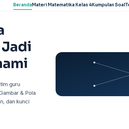
Beranda
Materi Matematika Kelas 4
Kumpulan Soal
T
a
 Jadi
hami
tim guru
 Gambar & Pola
n, dan kunci