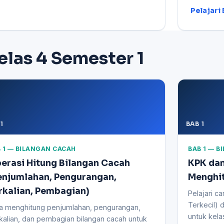
Pelajari 
elas 4 Semester 1
1
BAB 1
 1 — BILANGAN CACAH
BAB 1 — 
erasi Hitung Bilangan Cacah
KPK dan
enjumlahan, Pengurangan,
Menghit
rkalian, Pembagian)
Pelajari c
Terkecil) 
a menghitung penjumlahan, pengurangan,
untuk kela
kalian, dan pembagian bilangan cacah untuk