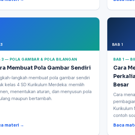
 3
BAB 1
 3 — POLA GAMBAR & POLA BILANGAN
BAB 1 — 
ra Membuat Pola Gambar Sendiri
Cara Me
Perkali
gkah-langkah membuat pola gambar sendiri
Besar
uk kelas 4 SD Kurikulum Merdeka: memilih
men, menentukan aturan, dan menyusun pola
Cara menak
ulang maupun bertambah.
pembagian
Kurikulum
contoh soa
a materi →
Baca mat